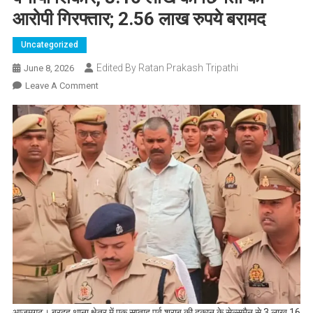
आरोपी गिरफ्तार; 2.56 लाख रुपये बरामद
Uncategorized
Edited By Ratan Prakash Tripathi
June 8, 2026
On
Leave A Comment
रास्ता
पूछकर
शराब
दुकान
के
सेल्समैन
को
बनाया
शिकार,
3.16
लाख
की
छिनैती
का
आजमगढ़। बरदह थाना क्षेत्र में एक सप्ताह पूर्व शराब की दुकान के सेल्समैन से 3 लाख 16