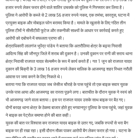
आरोपी
हजार रुपये लेकर फरार होने वाले शातिर उचक्के को पुलिस ने गिरफ्तार कर लिया है।
गिरफ्तार;
पुलिस ने आरोपी के कब्जे से 2 लाख 56 हजार रुपये नकद, एक तमंचा, कारतूस, घटना में
2.56
प्रयुक्त बाइक और मोबाइल फोन बरामद किया है। मामले के खुलासे के लिए गठित तीन
लाख
पुलिस टीमों ने सीसीटीवी फुटेज और तकनीकी साक्ष्यों के आधार पर कार्रवाई करते हुए
रुपये
आरोपी को दबोचने में सफलता प्राप्त की।
बरामद
क्षेत्राधिकारी लालगंज भूपेंद्र पांडेय ने बताया कि अतरौलिया क्षेत्र के बढ़या निवासी
आदित्य सिंह की जौनपुर जिले में शराब की दुकान है। उनकी दुकान पर रानी की सराय थाना
क्षेत्र निवासी राजपत यादव सेल्समैन के रूप में कार्य करते हैं। गत 1 जून को राजपत यादव
दुकान की बिक्री के 3 लाख 16 हजार रुपये लेकर मालिक के आजमगढ़ शहर स्थित नरौली
आवास पर जमा करने के लिए निकले थे।
बताया गया कि राजपत यादव जब जेसीज चौराहे के पास पहुंचे तो एक बाइक सवार युवक
उनके पास आया और आजमगढ़ का रास्ता पूछने लगा। बातचीत के दौरान युवक ने स्वयं को
भी आजमगढ़ जाने वाला बताया। इस पर राजपत यादव उसके साथ बाइक पर बैठ गए।
दोनों बरदह थाना क्षेत्र के ठेकमा बाजार होते हुए भगवानपुर पुलिया के पास पहुंचे, जहां युवक
ने बाइक का पेट्रोल समाप्त होने की बात कही।
युवक की बात पर विश्वास कर राजपत यादव बाइक से उतर गए, जबकि रुपयों से भरा बैग
बाइक पर ही रखा रहा। इसी दौरान मौका पाकर आरोपी बैग लेकर फरार हो गया। घटना के