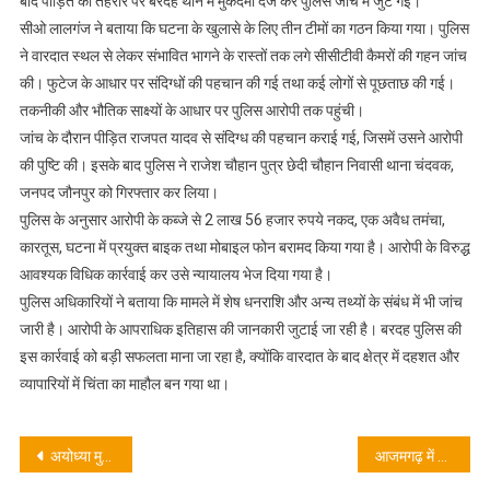
बाद पीड़ित की तहरीर पर बरदह थाने में मुकदमा दर्ज कर पुलिस जांच में जुट गई।
सीओ लालगंज ने बताया कि घटना के खुलासे के लिए तीन टीमों का गठन किया गया। पुलिस
ने वारदात स्थल से लेकर संभावित भागने के रास्तों तक लगे सीसीटीवी कैमरों की गहन जांच
की। फुटेज के आधार पर संदिग्धों की पहचान की गई तथा कई लोगों से पूछताछ की गई।
तकनीकी और भौतिक साक्ष्यों के आधार पर पुलिस आरोपी तक पहुंची।
जांच के दौरान पीड़ित राजपत यादव से संदिग्ध की पहचान कराई गई, जिसमें उसने आरोपी
की पुष्टि की। इसके बाद पुलिस ने राजेश चौहान पुत्र छेदी चौहान निवासी थाना चंदवक,
जनपद जौनपुर को गिरफ्तार कर लिया।
पुलिस के अनुसार आरोपी के कब्जे से 2 लाख 56 हजार रुपये नकद, एक अवैध तमंचा,
कारतूस, घटना में प्रयुक्त बाइक तथा मोबाइल फोन बरामद किया गया है। आरोपी के विरुद्ध
आवश्यक विधिक कार्रवाई कर उसे न्यायालय भेज दिया गया है।
पुलिस अधिकारियों ने बताया कि मामले में शेष धनराशि और अन्य तथ्यों के संबंध में भी जांच
जारी है। आरोपी के आपराधिक इतिहास की जानकारी जुटाई जा रही है। बरदह पुलिस की
इस कार्रवाई को बड़ी सफलता माना जा रहा है, क्योंकि वारदात के बाद क्षेत्र में दहशत और
व्यापारियों में चिंता का माहौल बन गया था।
Post
अयोध्या मुठभेड़: आजमगढ़ का एक लाख का इनामी बदमाश भानु प्रताप सिंह ढेर, कुल 1.65 लाख का इनामी, इलाज के दौरान हुई मौत
आजमगढ़ में रक्तदान सेवाओं को मिलेगी नई ताकत: 10 बेड का आधुनिक ब्लड डोनेशन सेंटर जल्द होगा शुरू