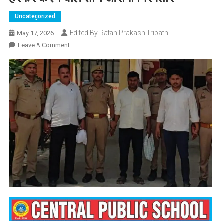
Uncategorized
Edited By Ratan Prakash Tripathi
May 17, 2026
On
Leave A Comment
फर्जी
मतदाता
सूची
बनाकर
चुनाव
प्रक्रिया
में
हेरफेर
करने
वाले
तीन
आरोपी
गिरफ्तार