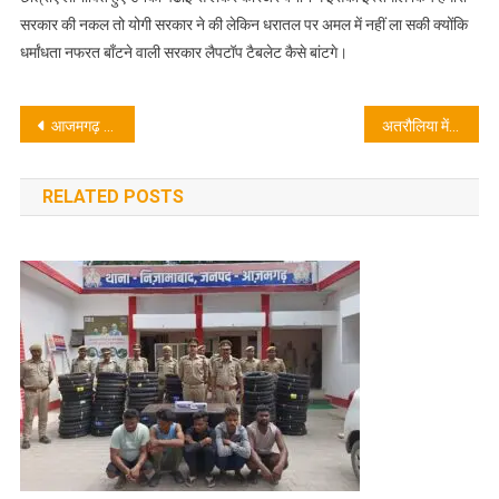
सरकार की नकल तो योगी सरकार ने की लेकिन धरातल पर अमल में नहीं ला सकी क्योंकि
धर्मांधता नफरत बाँटने वाली सरकार लैपटॉप टैबलेट कैसे बांटगे।
Post
आजमगढ़ में अंतर्जनपदी चोरी गिरोह का पर्दाफाश,5 शातिर चोर गिरफ्तार
अतरौलिया में करवा चौथ की रौनक बाजारों में खरीदारी की चहल-पहल
navigation
RELATED POSTS