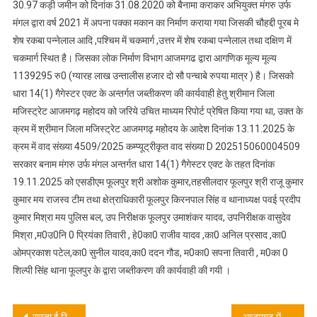
30.97 कड़ी जमीन को दिनांक 31.08.2020 को बैनामा कराकर अभियुक्त मंगरु उर्फ
मंगल द्वारा वर्ष 2021 में अपना पक्का मकान का निर्माण कराया गया जिसकी चौहद्दी पूरब मे
शेष रकबा पन्नेलाल आदि ,पश्चिम में चकमार्ग ,उत्तर में शेष रकबा पन्नेलाल तथा दक्षिण में
चकमार्ग स्थित है। जिसका लोक निर्माण विभाग आजमगढ द्वारा आगणिक मूल्य मूल्य
1139295 रु0 (ग्यारह लाख उन्तालीस हजार दो सौ पन्चाबे रुपया मात्र ) है। जिसको
धारा 14(1) गैगेस्टर एक्ट के अन्तर्गत जब्तीकरण की कार्यवाही हेतु श्रीमान जिला
मजिस्ट्रेट आजमगढ़ महोदय को जरिये उचित माध्यम रिपोर्ट प्रेषित किया गया था, उक्त के
क्रम में श्रीमान जिला मजिस्ट्रेट आजमगढ़ महोदय के आदेश दिनांक 13.11.2025 के
क्रम में वाद संख्या 4509/2025 कम्प्यूट्रीकृत वाद संख्या D 202515060004509
सरकार बनाम मंगरु उर्फ मंगल अन्तर्गत धारा 14(1) गैगेस्टर एक्ट के तहत दिनांक
19.11.2025 को एसडीएम फूलपुर श्री अशोक कुमार,तहसीलदार फूलपुर श्री राजू कुमार
कुमार मय राजस्व टीम तथा क्षेत्राधिकारी फूलपुर किरनपाल सिंह व थानाध्यक्ष पवई प्रदीप
कुमार मिश्रा मय पुलिस बल, उप निरीक्षक फूलपुर उमाशंकर यादव, उपनिरीक्षक वासुदेव
मिश्रा ,म0उ0नि 0 प्रियंका तिवारी , हे0का0 राजीव यादव ,का0 अनिल प्रसाद ,का0
ओमप्रकाश पटेल,का0 सुनील यादव,का0 ददन गौड, म0का0 सपना तिवारी , म0का 0
शिल्पी सिंह थाना फूलपुर के द्वारा जब्तीकरण की कार्यवाही की गयी ।
सस्ता ई रिक्शा दिलाने के नाम पर महिला के खाते से ऑनलाइन उड़ा लिया 2 लाख 61 हजार, पुलिस ने कराया वापस, पीड़िता ने दिया धन्यवाद
आजमगढ़ में 3 गांजा तस्कर गिरफ्तार, अम्बेडकरनगर और कन्नौज के निवासी तस्करों से 1.4 किलो गांजा, 2 तमंचे कारतूस बरामद