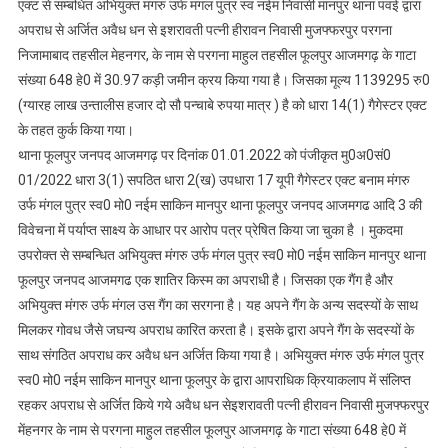
संपत्ति
एक्ट से सम्बंधित अभियुक्त मंगरु उर्फ मंगल पुत्र स्व नईम निवासी मानपुर थाना पवई द्वारा
को
अपराध से अर्जित अवैध धन से इशरावती पत्नी हीरावन निवासी मुजफ्फरपुर परगना
पुलिस
निजामाबाद तहसील मेहनगर, के नाम से परगना माहुल तहसील फूलपुर आजमगढ़ के गाटा
ने
संख्या 648 हे0 में 30.97 कड़ी जमीन क्रय किया गया है। जिसका मूल्य 1139295 रु0
डुगडुगी
(ग्यारह लाख उन्तालीस हजार दो सौ पन्चाबे रुपया मात्र ) है को धारा 14(1) गैगेस्टर एक्ट
बजवा
के तहत कुर्क किया गया।
कर
थाना फूलपुर जनपद आजमगढ़ पर दिनांक 01.01.2022 को पंजीकृत मु0अ0सं0
किया
01/2022 धारा 3(1) सपठित धारा 2(ख) उपधारा 17 यूपी गैगेस्टर एक्ट बनाम मंगरु
कुर्क,
उर्फ मंगल पुत्र स्व0 मो0 नईम साकिन मानपुर थाना फूलपुर जनपद आजमगढ आदि 3 की
जिला
विवेचना में पर्याप्त साक्ष्य के आधार पर आरोप पत्र प्रेषित किया जा चुका है । मुकदमा
मजिस्ट्रेट
उपरोक्त से सम्बन्धित अभियुक्त मंगरु उर्फ मंगल पुत्र स्व0 मो0 नईम साकिन मानपुर थाना
के
फूलपुर जनपद आजमगढ एक शातिर किस्म का अपराधी है। जिसका एक गैंग है और
आदेश
पर
अभियुक्त मंगरु उर्फ मंगल उस गैंग का सरगना है। यह अपने गैंग के अन्य सदस्यों के साथ
कार्रवाई
मिलकर गोवध जैसे जघन्य अपराध कारित करता है। इसके द्वारा अपने गैंग के सदस्यों के
साथ संगठित अपराध कर अवैध धन अर्जित किया गया है। अभियुक्त मंगरु उर्फ मंगल पुत्र
स्व0 मो0 नईम साकिन मानपुर थाना फूलपुर के द्वारा आपराधिक क्रियाकलाप में संलिप्त
रहकर अपराध से अर्जित किये गये अवैध धन सेइशरावती पत्नी हीरावन निवासी मुजफ्फरपुर
मेंहनगर के नाम से परगना माहुल तहसील फूलपुर आजमगढ़ के गाटा संख्या 648 हे0 में