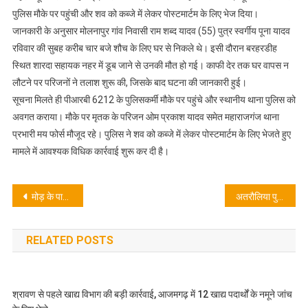
पुलिस मौके पर पहुंची और शव को कब्जे में लेकर पोस्टमार्टम के लिए भेज दिया।
जानकारी के अनुसार मोलनापुर गांव निवासी राम शब्द यादव (55) पुत्र स्वर्गीय पूना यादव
रविवार की सुबह करीब चार बजे शौच के लिए घर से निकले थे। इसी दौरान बरहरडीह
स्थित शारदा सहायक नहर में डूब जाने से उनकी मौत हो गई। काफी देर तक घर वापस न
लौटने पर परिजनों ने तलाश शुरू की, जिसके बाद घटना की जानकारी हुई।
सूचना मिलते ही पीआरबी 6212 के पुलिसकर्मी मौके पर पहुंचे और स्थानीय थाना पुलिस को
अवगत कराया। मौके पर मृतक के परिजन ओम प्रकाश यादव समेत महाराजगंज थाना
प्रभारी मय फोर्स मौजूद रहे। पुलिस ने शव को कब्जे में लेकर पोस्टमार्टम के लिए भेजते हुए
मामले में आवश्यक विधिक कार्रवाई शुरू कर दी है।
Post
मोड़ के पास सड़क हादसे में मामा-भांजे की मौत, अनियंत्रित ई रिक्शा ने बाइक को मारी टक्कर, ई रिक्शा चालक भी गंभीर रूप से जख्मी, मृतक के परिजनों में मचा कोहराम
अतरौलिया पुलिस की अनूठी पहल: बिखरा परिवार फिर से एक हुआ, थाने में पति-पत्नी ने पहनाई एक-दूसरे को माला
navigation
RELATED POSTS
श्रावण से पहले खाद्य विभाग की बड़ी कार्रवाई, आजमगढ़ में 12 खाद्य पदार्थों के नमूने जांच