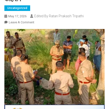
Uncategorized
Edited By Ratan Prakash Tripathi
May 17, 2026
On
Leave A Comment
नहर
में
डूबने
से
अधेड़
की
मौत,
परिवार
में
मचा
कोहराम